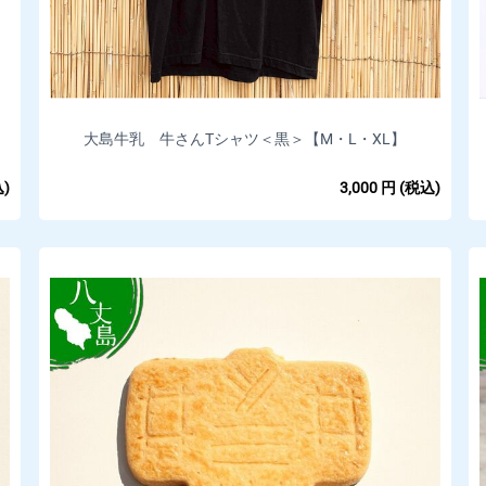
大島牛乳 牛さんTシャツ＜黒＞【M・L・XL】
)
3,000
円
(税込)