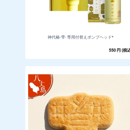
神代椿-雫- 専用付替えポンプヘッド*
550
円
(税込