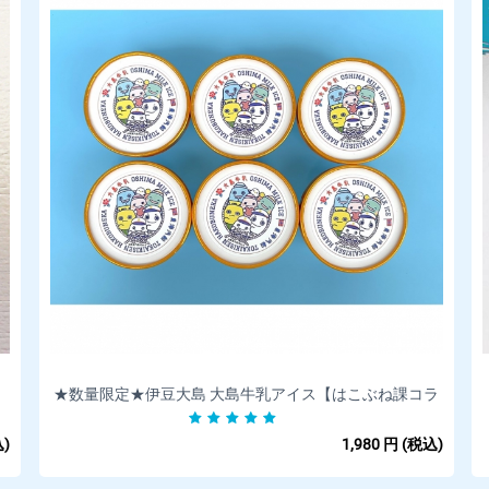
★数量限定★伊豆大島 大島牛乳アイス【はこぶね課コラ
ボ】 85ml×6個入｜伊豆大島の牛乳を使ったミルクアイス
)
1,980
円
(税込)