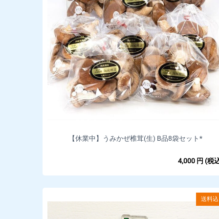
【休業中】うみかぜ椎茸(生) B品8袋セット*
4,000
円
(税込
送料込