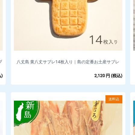
ブ
八丈島 黄八丈サブレ14枚入り｜島の定番お土産サブレ
)
2,120
円
(税込)
送料込