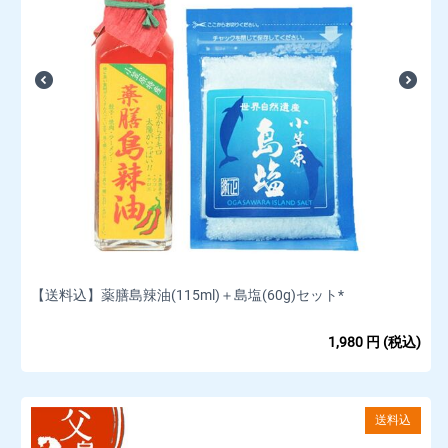
【送料込】薬膳島辣油(115ml)＋島塩(60g)セット*
1,980
円
(税込)
送料込