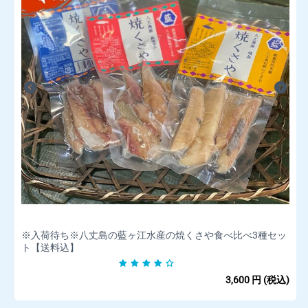
※入荷待ち※八丈島の藍ヶ江水産の焼くさや食べ比べ3種セッ
ト【送料込】
3,600
円
(税込)