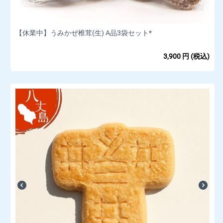
【休業中】うみかぜ椎茸(生) A品3袋セット*
3,900
円
(税込)