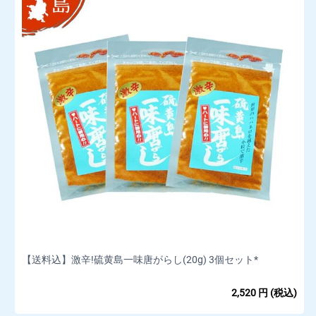
【送料込】激辛!硫黄島一味唐がらし(20g) 3個セット*
2,520
円
(税込)