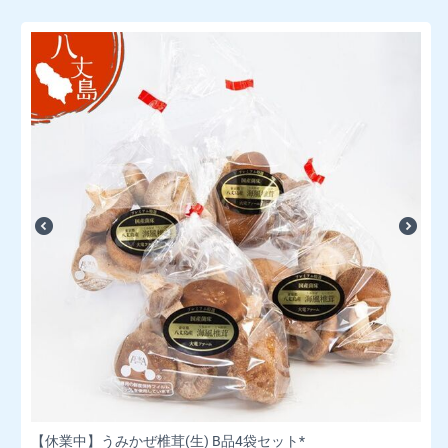
【休業中】うみかぜ椎茸(生) B品4袋セット*