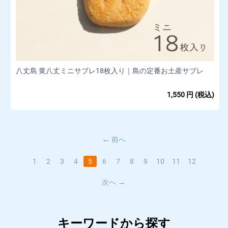
八丈島 黄八丈ミニサブレ18枚入り｜島の定番お土産サブレ
1,550
円
(税込)
前へ
1
2
3
4
5
6
7
8
9
10
11
12
次へ
キーワードから探す