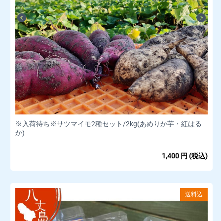
※入荷待ち※サツマイモ2種セット/2kg(あめりか芋・紅はる
か)
1,400
円
(税込)
送料込