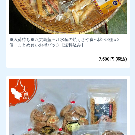
※入荷待ち※八丈島藍ヶ江水産の焼くさや食べ比べ3種ｘ3
個 まとめ買いお得パック【送料込み】
7,500
円
(税込)