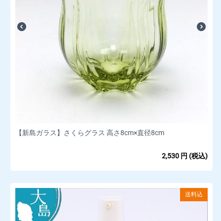
【新島ガラス】さくらグラス 高さ8cm×直径8cm
2,530
円
(税込)
送料込