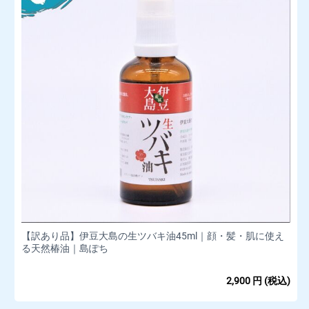
【訳あり品】伊豆大島の生ツバキ油45ml｜顔・髪・肌に使え
る天然椿油｜島ぽち
2,900
円
(税込)