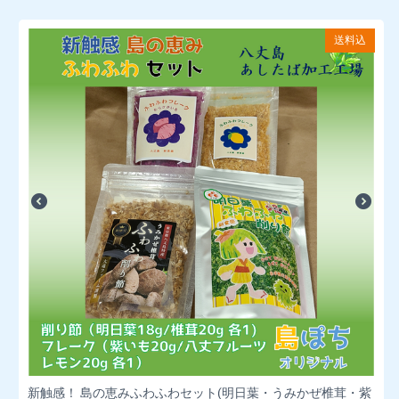
送料込
新触感！ 島の恵みふわふわセット(明日葉・うみかぜ椎茸・紫