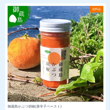
送料込
御蔵島かぶつ胡椒(唐辛子ペースト)