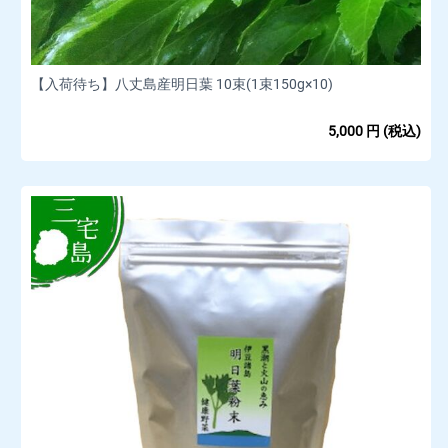
【入荷待ち】八丈島産明日葉 10束(1束150g×10)
5,000
円
(税込)