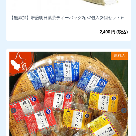
【無添加】焙煎明日葉茶ティーバッグ2g×7包入(3個セット)*
2,400
円
(税込)
送料込