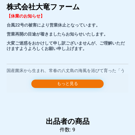
株式会社大竜ファーム
【休業のお知らせ】
台風22号の被害により営業休止となっています。
営業再開の目途が着きましたらお知らせいたします。
大変ご迷惑をおかけして申し訳ございませんが、ご理解いただ
けますようよろしくお願い申し上げます。
国産菌床から生まれ、常春の八丈島の海風を浴びて育った「う
みかぜ椎茸」。肉厚でジューシーでありながらクセがないの
で、椎茸の苦手な方やお子様にも大人気！ 日テレ系『鉄腕DAS
もっと見る
H!』をはじめ様々なメディアで取り上げていただき、おかげさ
まで島内外から高い評価をいただいております。 愛情たっぷり
込めて育てたうみかぜ椎茸を、収穫したその日のうちに八丈島
から直送いたします。 ぜひご賞味ください。
出品者の商品
販売主
件数: 9
株式会社大竜ファーム