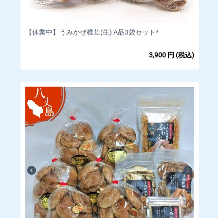
■キャンセルや返品・返金について
当店では商品に欠陥がある場合を除
【休業中】うみかぜ椎茸(生) A品3袋セット*
き、返品・返金は行っておりませ
ん。
3,900
円
(税込)
□お客様都合によるキャンセル(商品発送前)
【対応条件】商品発送前であれば、キャンセルを承ります。
【キャンセル方法】マイページの「注文」をクリックいただ
き、「ショップ管理者に連絡」もしくはメッセージタブよりご
連絡下さい。
【返金方法】クレジットカードの決済は当店にて決済の取消を
行います。
詳細についてはご利用のカード会社へお問い合わせください。
□お客様都合による返品返金・交換(商品発送後)
発送後の商品については、いかなる理由によっても、お客様都
合による返品返金・交換は行っておりません。 予めご了承の上