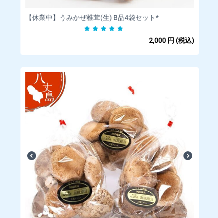
分割払い、ボーナス払い、リボ払いでのお支払いはできかねま
すのであらかじめご了承ください。
【休業中】うみかぜ椎茸(生) B品4袋セット*
※料金は商品購入時に決済されます。
2,000
円
(税込)
· お客様のご利用状況等によってクレジットカードがご利用
いただけない場合、ご注文をキャンセルいたします。
· ご注文の際にお客様の本人確認（電話確認等）をお願いす
る場合もございます。
· お客様と異なる名義のクレジットカードはご利用いただけ
ません。
· システム上、クレジットカード利用控えは発行しておりま
せん。
商品引渡時期
ご注文確定から5営業日以内に発送いたします。
返品・交換について
生鮮食料品のため、到着後は速やかに開封
の上、商品をご確認ください。