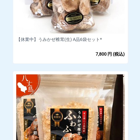
【休業中】うみかぜ椎茸(生) A品6袋セット*
7,800
円
(税込)