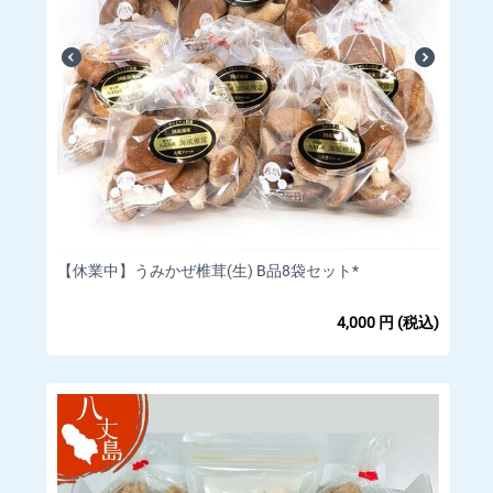
【休業中】うみかぜ椎茸(生) B品8袋セット*
4,000
円
(税込)