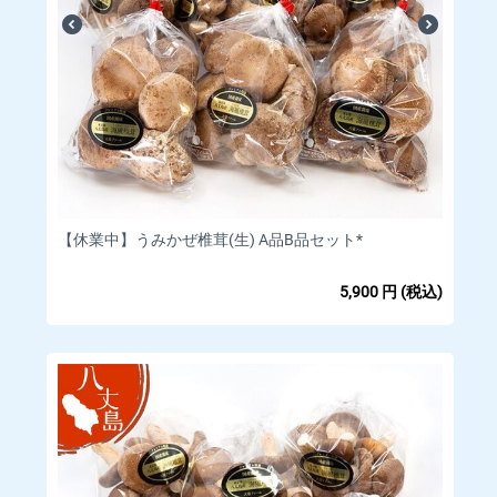
【休業中】うみかぜ椎茸(生) A品B品セット*
5,900
円
(税込)