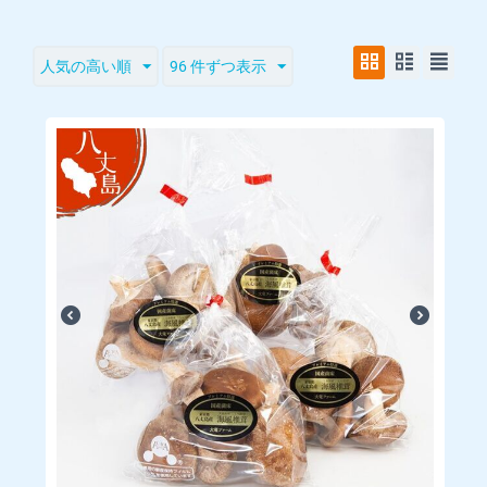
所在地：
〒100-1623 東京都八丈島八丈町中之郷1650
人気の高い順
96 件ずつ表示
電話番号：
04996-7-0136（9：00～17：00）
FAX：
04996-7-1493
メールアドレス：
info@dairyu-farm.com
販売責任者：
大沢竜児
※定休日：土曜日・日曜日・祝日・年末年始
ご注文は24時間受け付けております。店舗へのお問い合わせは
営業時間内にお願いいたします。
インボイス制度：適格請求書発行可能
【送料について】
送料は商品により異なります。各商品ページをご覧ください。
■
お支払いについて
□取扱カード
Visa/MasterCard/JCB/Discover/AmericanExpress/DinersClub
※すべて1回払いのみ承ります。