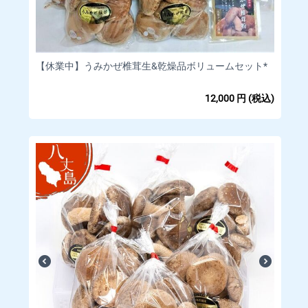
ご注文ください。
商品の生産・梱包には万全を期しておりますが、万が一、「商
品間違い」「商品点数不足」「商品不良」などございました
ら、
到着から1日以内
にお電話、またはメールにてご連絡くださ
【休業中】うみかぜ椎茸生&乾燥品ボリュームセット*
い。
内容を確認の上、弊社送料負担にて、代替品と交換させていた
だきます。
12,000
円
(税込)
電話：04996-7-0136（9：00～17：00） メールアドレス：info
@dairyu-farm.com
生鮮食料品という商品の性質上、到着から2日以上経過してから
の商品不良のご連絡には対応いたしかねます。
何とぞご了承くださいますようお願いいたします。