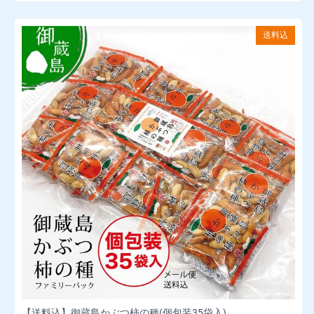
送料込
【送料込】御蔵島かぶつ柿の種(個包装35袋入)