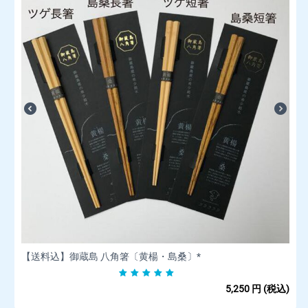
【送料込】御蔵島 八角箸〔黄楊・島桑〕*
5,250
円
(税込)