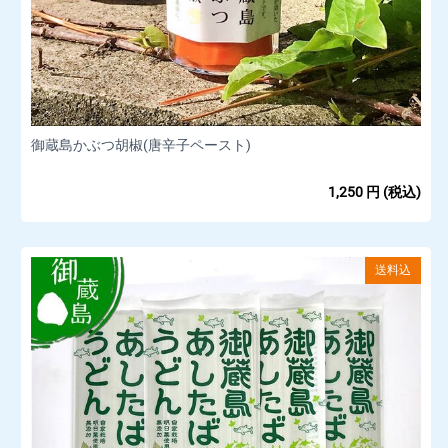
御蔵島かぶつ胡椒(唐辛子ペースト)
1,250
円
(税込)
送料込