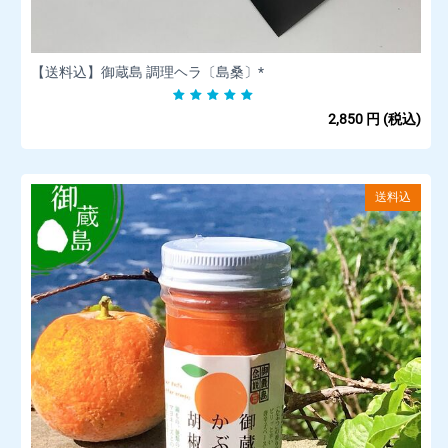
【送料込】御蔵島 調理ヘラ〔島桑〕*
2,850
円
(税込)
送料込