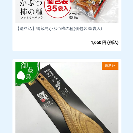
き、「ショップ管理者に連絡」もしくはメッセージタブよりご
連絡下さい。
【返金方法】クレジットカードの決済は当店にて決済の取消を
行います。
【送料込】御蔵島かぶつ柿の種(個包装35袋入)
詳細についてはご利用のカード会社へお問い合わせくださ
い。
1,650
円
(税込)
□お客様都合による返品返金・交換(商品発送後)
発送後の商品について、お客様都合による返品返金・交換は行
っておりません。
送料込
あらかじめご了承ください。
初期不良など商品に不具合があった場合は下記をご覧くださ
い。
□商品等の不具合による返金
【対応条件】商品の使用有無にかかわらず、対応期間内に電話
もしくはメールにてご連絡いただいたもののみ原則対応しま
す。
【対応期間】商品到着後 7 日以内にご連絡いただいた場合
【返金額】商品代金全額