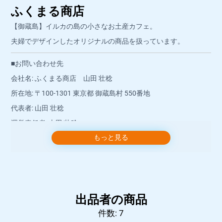
ふくまる商店
【御蔵島】イルカの島の小さなお土産カフェ。
夫婦でデザインしたオリジナルの商品を扱っています。
■お問い合わせ先
会社名: ふくまる商店 山田 壮稔
所在地: 〒100-1301 東京都 御蔵島村 550番地
代表者: 山田 壮稔
運営責任者: 山田 壮稔
もっと見る
店舗連絡先: info@290.tokyo
店舗電話番号: 04994-8-2292
お問い合わせには、営業時間内にショップより返信いたしま
す。
出品者の商品
■営業時間
件数: 7
ご注文は 24 時間受け付けております。