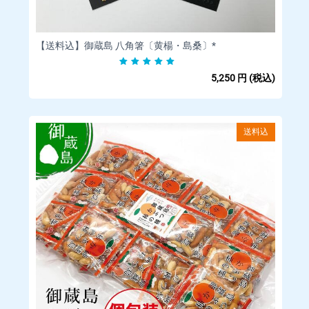
お客様のご利用状況等によってクレジットカードがご利用いた
だけない場合、ご注文をキャンセルいたします。
【送料込】御蔵島 八角箸〔黄楊・島桑〕*
ご注文の際にお客様の本人確認(電話確認等)をお願いする場合も
ござい ます。
5,250
円
(税込)
お客様と異なる名義のクレジットカードはご利用いただけませ
ん。
システム上、クレジットカード利用控えは発行しておりませ
送料込
ん。
■キャンセルや返品・返金について
当店では商品に欠陥がある場合を除
き、返品・返金は行っておりませ
ん。
□お客様都合によるキャンセル(商品発送前)
【対応条件】商品発送前であれば、キャンセルを承ります。
【キャンセル方法】マイページの「注文」をクリックいただ