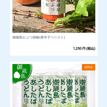
御蔵島かぶつ胡椒(唐辛子ペースト)
1,250
円
(税込)
送料込