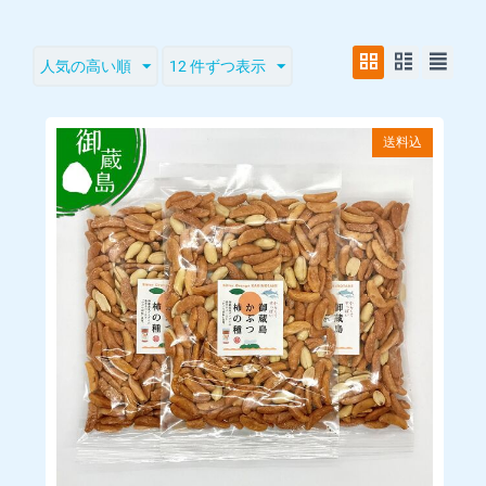
店舗へのお問い合わせは下記の時間帯にお願いいたします。
7:00~19:00
人気の高い順
12 件ずつ表示
※ 年末年始は休ませていただいております。
※ お問い合わせには2営業日以内に返答致します。
送料込
■販売価格
購入手続きの際に画面に表示されます。消費税は内税として表
示しております。
■販売価格以外でお客様に発生する金銭
当サイトのページの閲覧、コンテンツ購入、ソフトウェアのダ
ウンロード等に必要とな るインターネット接続料金、通信料金
は、お客様のご負担となります。
全ての商品がメール便、送料無料となっています。
■配送について