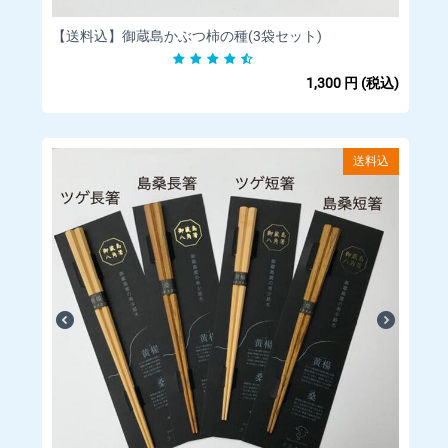
□業者 日本郵便 クリックポストでの発送、郵便受での受け取り
になります。
【送料込】御蔵島かぶつ柿の種(3袋セット)
□商品発送のタイミング ご注文確認後、2営業日内に発送いたし
ます。
1,300
円
(税込)
□海外配送について 当店は海外への発送を行っていません。
送料込
■配送料金
送料込みです。送料は、商品価格に含まれています。
■お支払いについて
□取扱カード Visa/MasterCard/JCB/Discover/AmericanExpress/
DinersClub
※すべて 1 回払いのみ承ります。
分割払い、ボーナス払い、リボ払いでのお支払いはできかね
ますのであらかじめご了 承ください。
※料金は商品購入時に決済されます。
【備考】