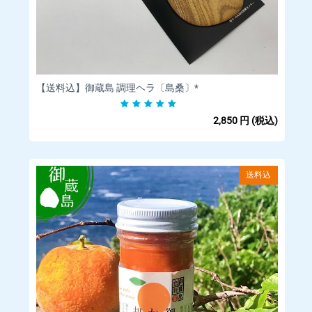
【返品送料】当店負担
□商品等の不具合による交換
【対応条件】商品の使用有無にかかわらず、対応期間内に電話
もしくはメールにてご連絡いただいたもののみ原則対応しま
す。
【送料込】御蔵島 調理ヘラ〔島桑〕*
【対応期間】商品到着後 7 日以内にご連絡いただいた場合
2,850
円
(税込)
【返金額】商品代金全額
【返品送料・再送料】当店負担
【備考】在庫状況により同一商品の手配が不可能な場合など、
送料込
交換に応じることがで きないこともございます。
その際は返金の対応をさせていただきますのでご了承くださ
い。