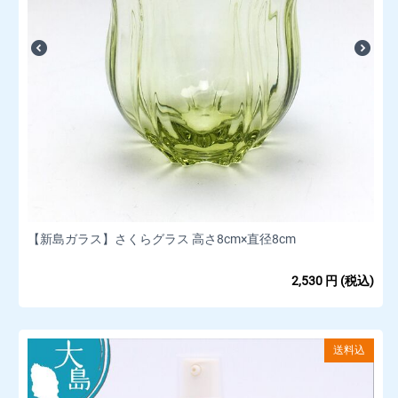
【新島ガラス】さくらグラス 高さ8cm×直径8cm
2,530
円
(税込)
送料込