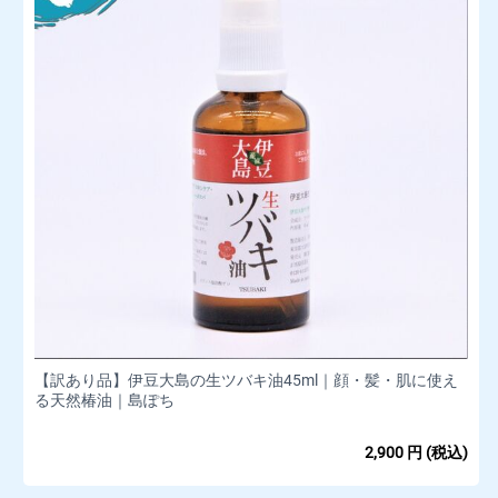
【訳あり品】伊豆大島の生ツバキ油45ml｜顔・髪・肌に使え
る天然椿油｜島ぽち
2,900
円
(税込)