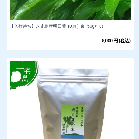
【入荷待ち】八丈島産明日葉 10束(1束150g×10)
5,000
円
(税込)