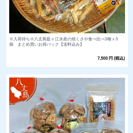
※入荷待ち※八丈島藍ヶ江水産の焼くさや食べ比べ3種ｘ3
個 まとめ買いお得パック【送料込み】
7,500
円
(税込)