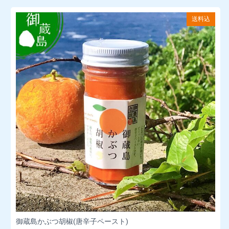
送料込
御蔵島かぶつ胡椒(唐辛子ペースト)