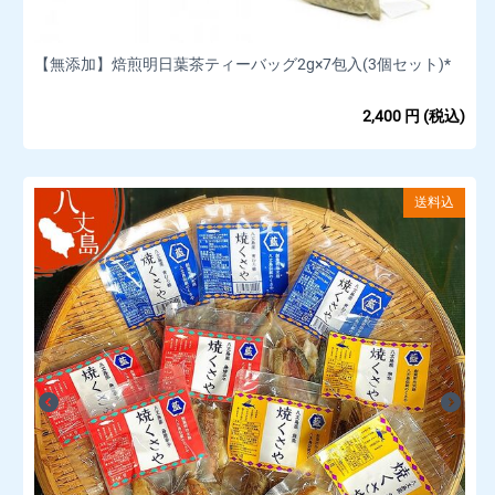
【無添加】焙煎明日葉茶ティーバッグ2g×7包入(3個セット)*
2,400
円
(税込)
送料込