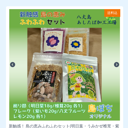
送料込
新触感！ 島の恵みふわふわセット(明日葉・うみかぜ椎茸・紫