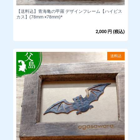
ご案内いたします。
【送料込】青海亀の甲羅 デザインフレーム【ハイビス
カス】(78mm ×78mm)*
■配送について
2,000
円
(税込)
□業者 日本郵便
※お客様による配送業者の指定はできません。
□商品発送のタイミング
送料込
ご注文確認後、通常5営業日内に発送いたします。
尚、全て小笠原から船便での発送になりますので
お届けまで４〜１４日以上かかる場合があります。
□海外配送について
当店は海外への発送を行っていません。
■配送料金
送料は商品により異なります。各商品ページをご覧ください。
■お支払いについて