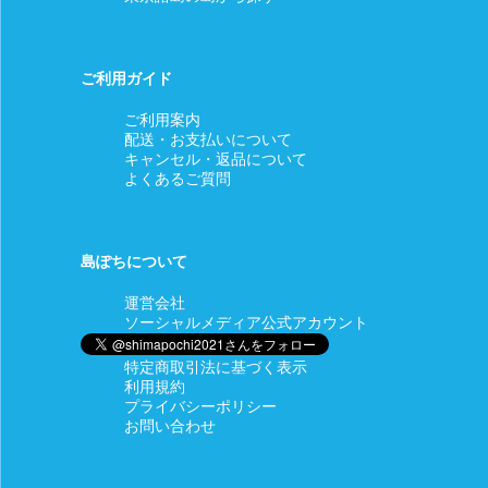
【対応条件】商品の使用有無にかかわらず、対応期間内に電話
もしくは
メールにてご連絡いただいたもののみ原則対応します。
【対応期間】商品到着後7日以内にご連絡いただいた場合
ご利用ガイド
【返金額】商品代金全額
【返品送料】当店負担
ご利用案内
□商品等の不具合による交換
配送・お支払いについて
【対応条件】商品の使用有無にかかわらず、対応期間内に電話
キャンセル・返品について
もしくは
よくあるご質問
メールにてご連絡いただいたもののみ原則対応します。
【対応期間】商品到着後7日以内にご連絡いただいた場合
【返金額】商品代金全額
【返品送料・再送料】当店負担
島ぽちについて
【備考】在庫状況により同一商品の手配が不可能な場合等、
交換に応じることができないこともございます。
運営会社
その際は返金の対応をさせていただきますのでご了承くださ
ソーシャルメディア公式アカウント
い。
特定商取引法に基づく表示
利用規約
プライバシーポリシー
お問い合わせ