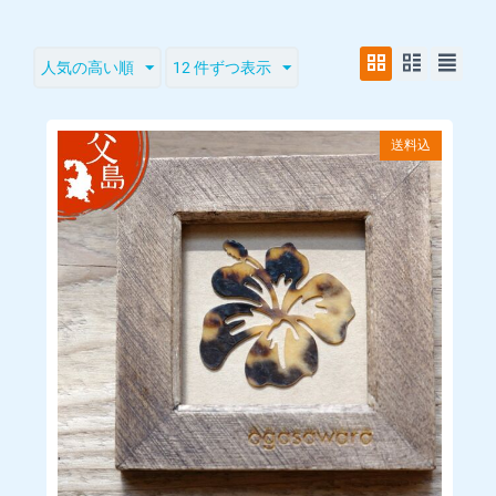
店舗へのお問い合わせは下記の時間帯にお願いいたします。
営業時間：10:00 ～ 17:30
人気の高い順
12 件ずつ表示
定休日：おがさわら丸出港翌日
※お問い合わせには2～3営業日内に返答します。
送料込
※営業時間外のお問い合わせに関しては翌営業日の受付となり
ます。
■販売価格
購入手続きの際に画面に表示されます。消費税は内税として表
示しております。
■販売価格以外でお客様に発生する金銭
当サイトのページの閲覧、コンテンツ購入、ソフトウェアのダ
ウンロード等に必要となるインターネット接続料金、通信料金
は、お客様のご負担となります。
また、別途送料がかかる商品もございます。
送料は商品ごとにより異なりますので、商品ページにて個別に