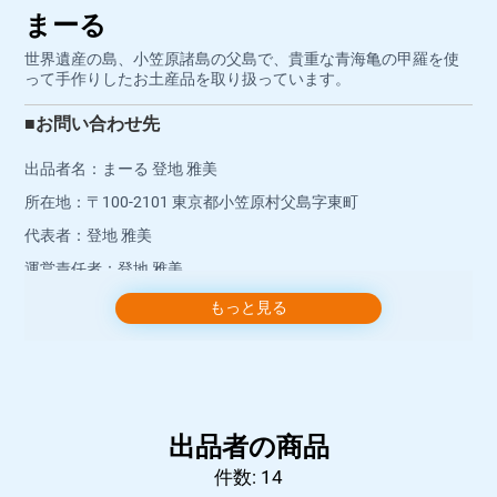
まーる
世界遺産の島、小笠原諸島の父島で、貴重な青海亀の甲羅を使
って手作りしたお土産品を取り扱っています。
■お問い合わせ先
出品者名：まーる 登地 雅美
所在地：〒100-2101 東京都小笠原村父島字東町
代表者：登地 雅美
運営責任者：登地 雅美
店舗連絡先：sandalshopmar@icloud.com
もっと見る
店舗電話番号：04998-2-7150
お問い合わせには、営業時間内にショップより返信いたしま
す。
出品者の商品
■営業時間
件数: 14
ご注文は24時間受け付けております。