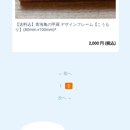
□取扱カード
Visa/MasterCard/JCB/Discover/AmericanExpress/DinersClub
※すべて1回払いのみ承ります。
【送料込】青海亀の甲羅 デザインフレーム【こうも
り】(80mm ×100mm​)*
分割払い、ボーナス払い、リボ払いでのお支払いはできかねま
すのであらかじめご了承ください。
2,000
円
(税込)
※料金は商品購入時に決済されます。
【備考】
·お客様のご利用状況等によってクレジットカードがご利用いた
だけない場合、ご注文をキャンセルいたします。
前へ
·ご注文の際にお客様の本人確認（電話確認等）をお願いする場
合もございます。
1
2
· お客様と異なる名義のクレジットカードはご利用いただけませ
ん。
次へ
·システム上、クレジットカード利用控えは発行しておりませ
ん。
■キャンセルや返品・返金について