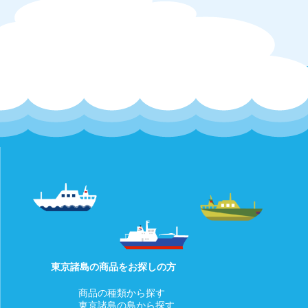
当店では商品に欠陥がある場合を除
き、返品・返金は行っておりませ
ん。
当店では商品に欠陥がある場合を除き、返品・返金は行ってお
りません。
□お客様都合によるキャンセル（商品発送前）
【対応条件】商品発送前であれば、キャンセルを承ります。
【キャンセル方法】マイページの「注文」をクリックいただ
き、「ショップ管理者に連絡」もしくはメッセージタブよりご
連絡下さい。
【返金方法】クレジットカードの決済は当店にて決済の取消を
行います。
詳細についてはご利用のカード会社へお問い合わせください。
□お客様都合による返品返金・交換（商品発送後）
発送後の商品について、お客様都合による返品返金・交換は行
っておりません。
あらかじめご了承ください。
東京諸島の商品をお探しの方
初期不良等商品に不具合があった場合は下記をご覧ください。
商品の種類から探す
□商品等の不具合による返金
東京諸島の島から探す