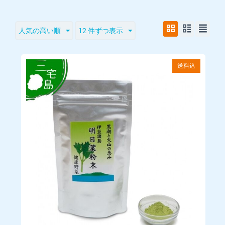
インボイス制度：適格請求書発行可能
■営業時間
人気の高い順
12 件ずつ表示
ご注文は 24 時間受け付けております。
店舗へのお問い合わせは下記の時間帯にお願いいたします。
送料込
営業時間: 平日9時~17時
■販売価格
購入手続きの際に画面に表示されます。消費税は内税として表
示しております。
■販売価格以外でお客様に発生する金銭
当サイトのページの閲覧、コンテンツ購入、ソフトウェアのダ
ウンロード等に必要とな るインターネット接続料金、通信料金
は、お客様のご負担となります。
また、別途送料がかかる商品もございます。 送料は商品ごとに
より異なりますので、商品ページにて個別にご案内いたしま
す。