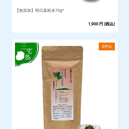
【無添加】明日葉粉末70g*
■配送について
1,900
円
(税込)
□業者 日本郵便
※お客様による配送業者の指定はできません。
□商品発送のタイミング
送料込
ご注文確認後、3～5営業日内に発送いたします。
予約販売商品については、発送に一ヶ月以上かかる場合があり
ます。
□海外配送について
当店は海外への発送を行っていません。
■配送料金
送料は商品により異なります。各商品ページをご覧ください。
■お支払いについて