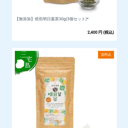
□取扱カード
Visa/MasterCard/JCB/Discover/AmericanExpress/DinersClub
【無添加】焙煎明日葉茶30g(3個セット)*
※すべて 1 回払いのみ承ります。
分割払い、ボーナス払い、リボ払いでのお支払いはできかねま
2,400
円
(税込)
すのであらかじめご了承ください。
※料金は商品購入時に決済されます。
送料込
【備考】
お客様のご利用状況等によってクレジットカードがご利用いた
だけない場合、ご注文をキャンセルいたします。
ご注文の際にお客様の本人確認(電話確認等)をお願いする場合も
ござい ます。
お客様と異なる名義のクレジットカードはご利用いただけませ
ん。
システム上、クレジットカード利用控えは発行しておりませ
ん。
■キャンセルや返品・返金について