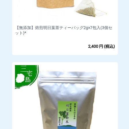
当店では商品に欠陥がある場合を除
き、返品・返金は行っておりませ
ん。
【無添加】焙煎明日葉茶ティーバッグ2g×7包入(3個セ
ット)*
□お客様都合によるキャンセル(商品発送前)
【対応条件】商品発送前であれば、キャンセルを承ります。
2,400
円
(税込)
【キャンセル方法】マイページの「注文」をクリックいただ
き、「ショップ管理者に連絡」もしくはメッセージタブよりご
連絡下さい。
【返金方法】クレジットカードの決済は当店にて決済の取消を
行います。
詳細についてはご利用のカード会社へお問い合わせください。
□お客様都合による返品返金・交換(商品発送後)
発送後の商品について、お客様都合による返品返金・交換は行
っておりません。 あらかじめご了承ください。
初期不良など商品に不具合があった場合は下記をご覧くださ
い。