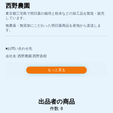
西野農園
東京都三宅島で明日葉の栽培と粉末などの加工品を製造・販売
しています。
無農薬・無添加にこだわった明日葉商品を産地から直送しま
す。
■お問い合わせ先
会社名: 西野農園 西野直樹
所在地: 東京都三宅島三宅村伊豆768−2
もっと見る
代表者: 西野直樹
運営責任者: 西野直樹
店舗連絡先: ashitaba@nishino-farm
店舗電話番号: 04994-2-0947
出品者の商品
お問い合わせには、営業時間内にショップより返信いたしま
す。
件数: 8