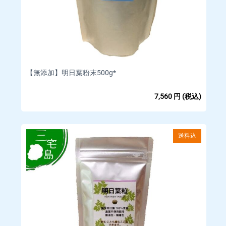
□商品等の不具合による返金
【対応条件】商品の使用有無にかかわらず、対応期間内に電話
もしくはメールにてご 連絡いただいたもののみ原則対応しま
す。
【対応期間】商品到着後 7 日以内にご連絡いただいた場合
【無添加】明日葉粉末500g*
【返金額】商品代金全額
【返品送料】当店負担
7,560
円
(税込)
□商品等の不具合による交換
【対応条件】商品の使用有無にかかわらず、対応期間内に電話
もしくはメールにてご 連絡いただいたもののみ原則対応しま
送料込
す。
【対応期間】商品到着後 7 日以内にご連絡いただいた場合
【返金額】商品代金全額
【返品送料・再送料】当店負担
【備考】在庫状況により同一商品の手配が不可能な場合など、
交換に応じることがで きないこともございます。
その際は返金の対応をさせていただきますのでご了承くださ