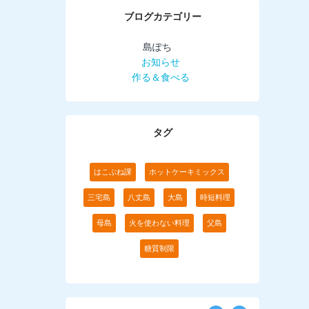
ブログカテゴリー
島ぽち
お知らせ
作る＆食べる
タグ
はこぶね課
ホットケーキミックス
三宅島
八丈島
大島
時短料理
母島
火を使わない料理
父島
糖質制限