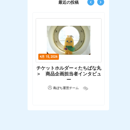
最近の投稿
4月 15, 2026
3月 31, 2026
 ✖ 東海汽船】
チケットホルダー＜たちばな丸
お気に入
ド愛｜国際信号
＞ 商品企画担当者インタビュ
ル＜トートバッ
ー
島
＞
島ぽち運営チーム
チーム