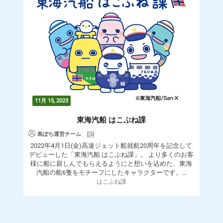
11月 15, 2023
東海汽船 はこぶね課
島ぽち運営チーム
2022年4月1日(金)高速ジェット船就航20周年を記念して
デビューした「東海汽船 はこぶね課」。 より多くのお客
様に船に親しんでもらえるようにと想いを込めた、東海
汽船の船6隻をモチーフにしたキャラクターです。...
はこぶね課