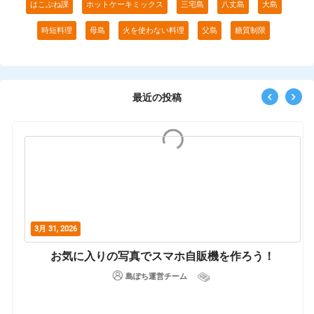
はこぶね課
ホットケーキミックス
三宅島
八丈島
大島
時短料理
母島
火を使わない料理
父島
糖質制限
最近の投稿
3月 31, 2026
お気に入りの写真でスマホ自販機を作ろう！
島ぽち運営チーム