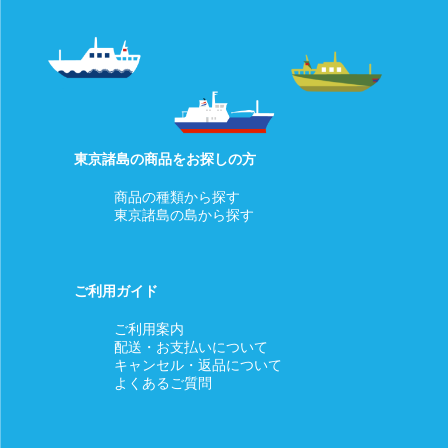
■配送について
□業者 ヤマト運輸
※お客様による配送業者の指定はできません。
□商品発送のタイミング
ご注文確認後、2～5営業日内に発送いたします。
東京諸島の商品をお探しの方
□海外配送について
商品の種類から探す
東京諸島の島から探す
当店は海外への発送を行っていません。
■配送料金
送料は商品により異なります。各商品ページをご覧ください。
ご利用ガイド
■お支払いについて
ご利用案内
□取扱カード
配送・お支払いについて
キャンセル・返品について
Visa/MasterCard/JCB/Discover/AmericanExpress/DinersClub
よくあるご質問
※すべて1回払いのみ承ります。
分割払い、ボーナス払い、リボ払いでのお支払いはできかねま
すのであらかじめご了承ください。