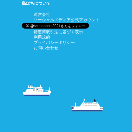
島ぽちについて
※料金は商品購入時に決済されます。
運営会社
【備考】
ソーシャルメディア公式アカウント
• お客様のご利用状況等によってクレジットカードがご利用いた
だけない場合、ご注文をキャンセルいたします。
特定商取引法に基づく表示
利用規約
• ご注文の際にお客様の本人確認（電話確認等）をお願いする場
プライバシーポリシー
合もございます。
お問い合わせ
• お客様と異なる名義のクレジットカードはご利用いただけませ
ん。
• システム上、クレジットカード利用控えは発行しておりませ
ん。
■キャンセルや返品・返金について
当店では商品に欠陥がある
場合を除き、返品・返金は
行っておりません。