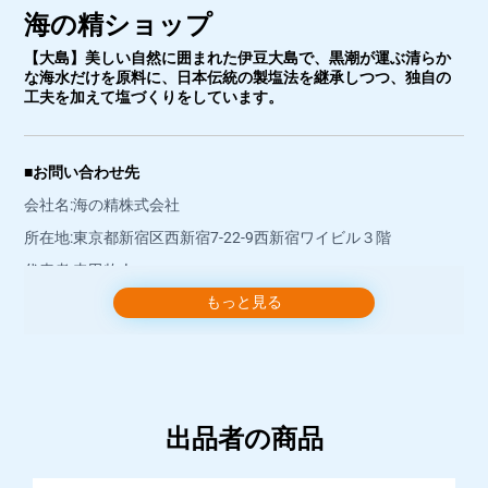
海の精ショップ
【大島】美しい自然に囲まれた伊豆大島で、黒潮が運ぶ清らか
な海水だけを原料に、日本伝統の製塩法を継承しつつ、独自の
工夫を加えて塩づくりをしています。
■お問い合わせ先
会社名:海の精株式会社
所在地:東京都新宿区西新宿7-22-9西新宿ワイビル３階
代表者:寺田牧人
もっと見る
運営責任者:吉野朋宏
店舗連絡先:mail@uminosei.com
店舗電話番号:03-3227-5605
お問い合わせには、営業時間内にショップより返信いたしま
す。
出品者の商品
■営業時間