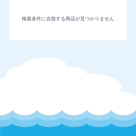
ご注文は24時間受け付けております。
店舗へのお問い合わせは下記の時間帯にお願いいたします。
検索条件に合致する商品が見つかりません
平日9時～17時
■販売価格
購入手続きの際に画面に表示されます。消費税は内税として表
示しております。
■販売価格以外でお客様に発生する金銭
【送料】
商品代は送料込み料金となっているため、追加送料はかかりま
せん。
ただし沖縄県のみ＋1,100円追加送料を頂戴します。
当サイトのページの閲覧、コンテンツ購入、ソフトウェアのダ
ウンロード等に必要となるインター
ット接続料金、通信料金は、お客様のご負担となります。