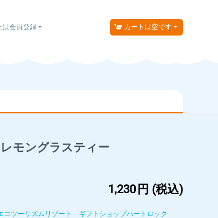
たは会員登録
カートは空です
イレモングラスティー
1,230
円
(税込)
エコツーリズムリゾート ギフトショップハートロック