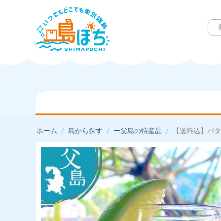
ホーム
/
島から探す
/
ー父島の特産品
/
【送料込】バタ