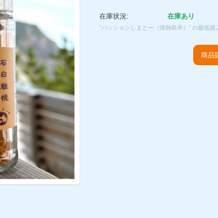
在庫状況:
在庫あり
"パッションしまとー（情熱島辛）" の最低
商品