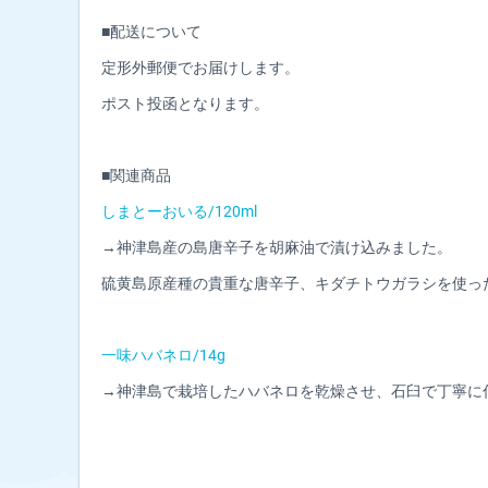
■配送について
定形外郵便でお届けします。
ポスト投函となります。
■関連商品
しまとーおいる/120ml
→神津島産の島唐辛子を胡麻油で漬け込みました。
硫黄島原産種の貴重な唐辛子、キダチトウガラシを使っ
一味ハバネロ/14g
→神津島で栽培したハバネロを乾燥させ、石臼で丁寧に