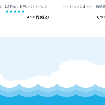
□お客様都合による返品返金・交換（商品発送後）
発送後の商品について、お客様都合による返品返金・交換は行って
6年分【送料込】お中元にも! パッシ
パッションしまとー（情熱
あらかじめご了承ください。
ョンフルーツ1kg
初期不良など商品に不具合があった場合は下記をご覧ください。
4,500
円
(税込)
1,780
□商品等の不具合による返金
【対応条件】商品の使用有無にかかわらず、対応期間内に電話もし
【対応期間】商品到着後１日以内にご連絡いただいた場合
【返金額】商品代金全額
【返品送料】当店負担
□商品等の不具合による交換
【対応条件】商品の使用有無にかかわらず、対応期間内に電話もし
【対応期間】商品到着後１日以内にご連絡いただいた場合
【返金額】商品代金全額
【返品送料・再送料】当店負担
【備考】在庫状況により同一商品の手配が不可能な場合など、交換
その際は返金の対応をさせていただきますのでご了承ください。