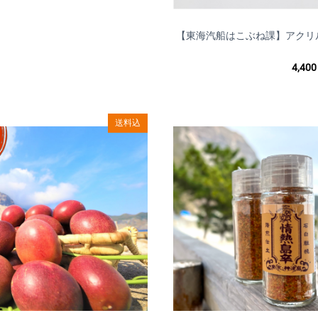
※すべて1回払いのみ承ります。
分割払い、ボーナス払い、リボ払いでのお支払いはできかねますの
※料金は商品購入時に決済されます。
【東海汽船はこぶね課】アクリ
【備考】
ルダーver.2（6種類セッ
• お客様のご利用状況等によってクレジットカードがご利用いただ
4,400
• ご注文の際にお客様の本人確認（電話確認等）をお願いする場合
• お客様と異なる名義のクレジットカードはご利用いただけません
• システム上、クレジットカード利用控えは発行しておりません。
送料込
■キャンセルや返品・返金について
当店では商品に欠陥がある場
行っておりません。
□お客様都合によるキャンセル(商品発送前)
【対応条件】商品発送前であれば、キャンセルを承ります。
【キャンセル方法】マイページの「注文」をクリックいただき、「
下さい。
【返金方法】クレジットカードの決済は当店にて決済の取消を行い
詳細についてはご利用のカード会社へお問い合わせください。