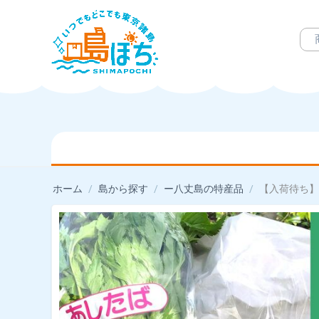
ホーム
/
島から探す
/
ー八丈島の特産品
/
【入荷待ち】八