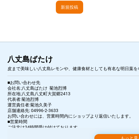
新規投稿
八丈島ばたけ
皮まで美味しい八丈島レモンや、健康食材としても有名な明日葉を
■お問い合わせ先
会社名:八丈島ばたけ 菊池烈博
所在地:八丈島八丈町大賀郷2413
代表者:菊池烈博
運営責任者:菊池久美子
店舗連絡先: 04996-2-3633
お問い合わせには、営業時間内にショップより返信いたします。
■営業時間
ご注文は24時間受け付けております。
店舗へのお問い合わせは下記の時間帯にお願いいたします。
もっと見
平日13時～17時 （土休日・祝日・年末年始除く）