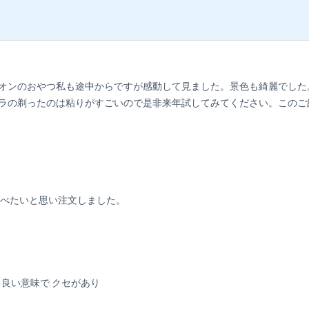
ライオンのおやつ私も途中からですが感動して見ました。景色も綺麗でし
クラの剃ったのは粘りがすごいので是非来年試してみてください。このご
食べたいと思い注文しました。
 良い意味で クセがあり