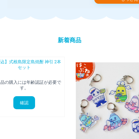
※お急ぎの場合は、留守番電話にメッセージをお願いします。
折り返しご連絡いたします。
■販売価格
新着商品
購入手続きの際に画面に表示されます。消費税は内税として表示し
■販売価格以外でお客様に発生する金銭
当サイトのページの閲覧、コンテンツ購入、ソフトウェアのダウン
は、お客様のご負担となります。
込】式根島限定島焼酎 神引 2本
また、別途送料がかかる商品もございます。
セット
送料は商品ごとにより異なりますので、商品ページにて個別にご案
■配送について
□業者 ヤマト運輸・日本郵便
商品の購入には年齢認証が必要で
※お客様による配送業者の指定はできません。
す。
□商品発送のタイミング
ご注文確認後、３～５営業日内に発送いたします。
確認
□海外配送について
当店は海外への発送を行っていません。
■配送料金
送料は商品により異なります。各商品ページをご覧ください。
■お支払いについて
□取扱カード
Visa/MasterCard/JCB/Discover/AmericanExpress/DinersClub