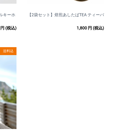
であらかじめご了承ください。
ルキーホ
【2袋セット】焙煎あしたばTEA ティーバ
ト）
ッグ8包ｘ2袋
けない場合、ご注文をキャンセルいたします。
円
(税込)
1,800
円
(税込)
もございます。
。
送料込
合を除き、返品・返金は
ショップ管理者に連絡」もしくはメッセージタブよりご連絡
ます。