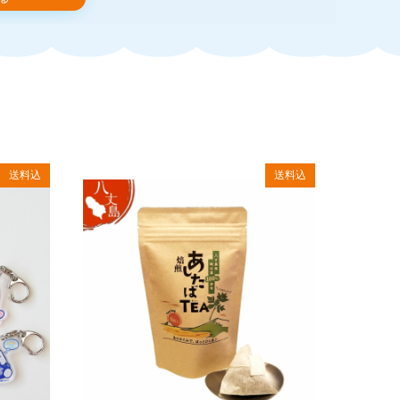
ております。
ロード等に必要となるインターネット接続料金、通信料金
送料込
送料込
内いたします。