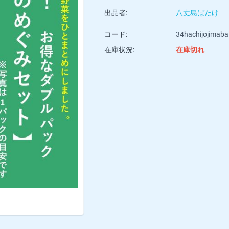
出品者:
八丈島ばたけ
コード:
34hachijojimaba
在庫状況:
在庫切れ