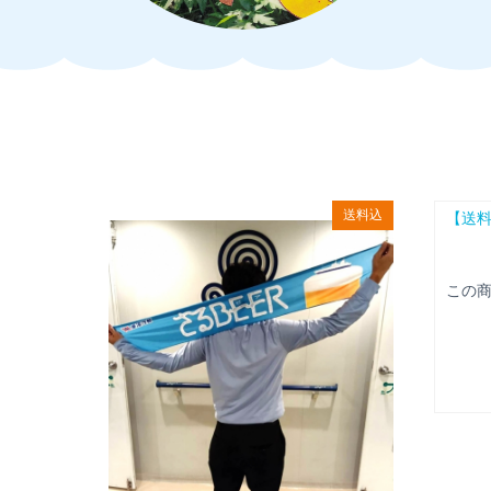
送料込
【送料
この