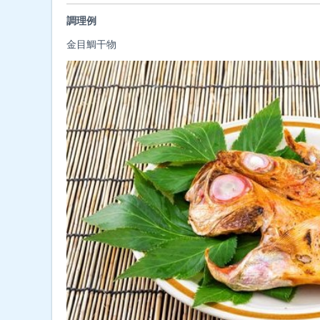
調理例
金目鯛干物