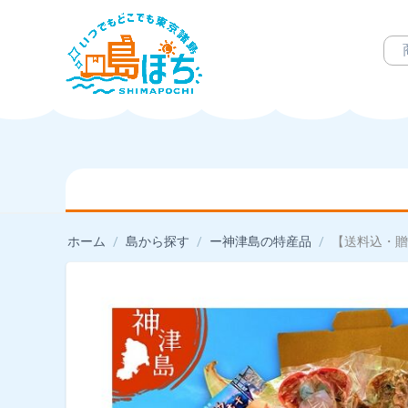
ホーム
/
島から探す
/
ー神津島の特産品
/
【送料込・贈