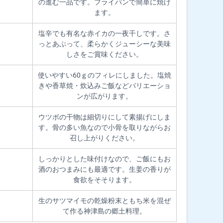
の進む一品です。フライパンで簡単に焼け
ます。
塩辛でも有名な赤イカの一夜干しです。さ
っとあぶって、柔らかくジューシーな美味
しさをご賞味ください。
使いやすい60ｇのフィレにしました。塩焼
きや香草焼・炊込みご飯などバリエーショ
ンが広がります。
ウツボの干物は細切りにして素揚げにしま
す。骨の多い魚なので小骨を取りながらお
召し上がりください。
しっかりとした味付けなので、ご飯にもお
酒のおつまみにも最適です。生姜の香りが
食欲をそそります。
生のサツマイモの乾燥粉末ともち米を混ぜ
て作る神津島の郷土料理。