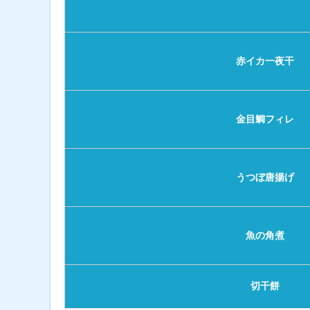
赤イカ一夜干
金目鯛フィレ
うつぼ唐揚げ
魚の角煮
切干餅