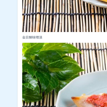
金目鯛味噌漬