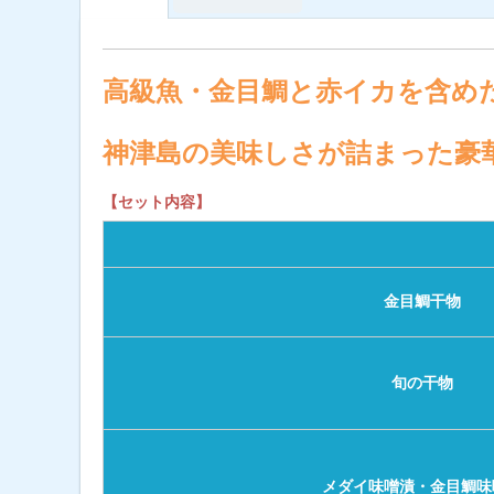
高級魚・金目鯛と赤イカを含め
神津島の美味しさが詰まった豪
【セット内容】
金目鯛干物
旬の干物
メダイ味噌漬・金目鯛味