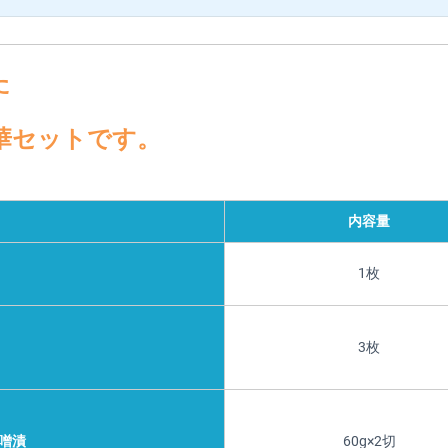
た
華セットです。
内容量
1枚
3枚
噌漬
60g×2切