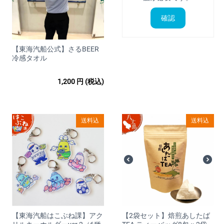
※お問い合わせには3営業日以内に返答します。
※営業時間外のお問い合わせに関しては翌営業日の受付となり
確認
ます。
【東海汽船公式】さるBEER
■販売価格
冷感タオル
購入手続きの際に画面に表示されます。消費税は内税として表
示しております。
1,200
円
(税込)
■販売価格以外でお客様に発生する金銭
送料込
送料込
当サイトのページの閲覧、コンテンツ購入、ソフトウェアのダ
ウンロード等に必要となるインターネット接続料金、通信料金
は、お客様のご負担となります。
また、別途送料がかかる商品もございます。
送料は商品ごとにより異なりますので、商品ページにて個別に
ご案内いたします。
■配送について
【東海汽船はこぶね課】アク
【2袋セット】焙煎あしたば
□業者