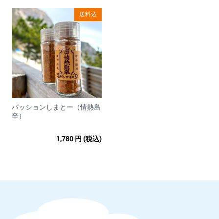
※料金は商品購入時に決済されます。
送料込
【備考】
お客様のご利用状況等によってクレジットカードがご利用いた
だけない場合、ご注文をキャンセルいたします。
ご注文の際にお客様の本人確認（電話確認等）をお願いする場
合もございます。
お客様と異なる名義のクレジットカードはご利用いただけませ
ん。
システム上、クレジットカード利用控えは発行しておりませ
ん。
パッションしまとー（情熱島
辛）
■キャンセルや返品・返金について
1,780
円
(税込)
当店では商品に欠陥がある場合を除
き、返品・返金は行っておりませ
ん。
□お客様都合によるキャンセル（商品発送前）