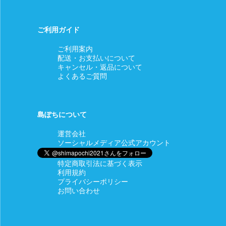
【対応期間】商品到着後7日以内にご連絡いただいた場合
【返金額】商品代金全額
ご利用ガイド
【返品送料】当店負担
ご利用案内
配送・お支払いについて
キャンセル・返品について
□商品等の不具合による交換
よくあるご質問
【対応条件】商品の使用有無にかかわらず、対応期間内にマイ
ページの「注文」より「ショップ管理者に連絡」もしくはメッ
セージタブよりご連絡いただいたもののみ原則対応します。
島ぽちについて
【対応期間】商品到着後7日以内にご連絡いただいた場合
運営会社
【返金額】商品代金全額
ソーシャルメディア公式アカウント
【返品送料・再送料】当店負担
特定商取引法に基づく表示
【備考】在庫状況により同一商品の手配が不可能な場合など、
利用規約
交換に応じることができないこともございます。 その際は返金
プライバシーポリシー
の対応をさせていただきますのでご了承ください。
お問い合わせ