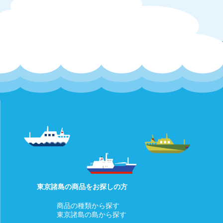
【対応条件】商品発送前であれば、キャンセルを承ります。
【キャンセル方法】マイページの「注文」より「ショップ管理
者に連絡」もしくはメッセージタブよりご連絡ください。
【返金方法】クレジットカードの決済は当店にて決済の取消を
行います。
詳細についてはご利用のカード会社へお問い合わせください。
□お客様都合による返品返金・交換（商品発送後）
発送後の商品について、お客様都合による返品返金・交換は行
っておりません。
あらかじめご了承ください。
初期不良など商品に不具合があった場合は下記をご覧くださ
い。
東京諸島の商品をお探しの方
□商品等の不具合による返金
【対応条件】商品の使用有無にかかわらず、対応期間内にマイ
商品の種類から探す
ページの「注文」より「ショップ管理者に連絡」もしくはメッ
東京諸島の島から探す
セージタブよりご連絡いただいたもののみ原則対応します。