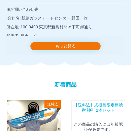
■お問い合わせ先
会社名: 新島ガラスアートセンター 野田 收
所在地: 100-0400 東京都新島村間々下海岸通り
代表者: 野田 收
運営責任者: 野田 收
もっと見る
店舗連絡先: 04992-5-1540
お問い合わせには、営業時間内に店舗より返信いたします。
インボイス制度：適格請求書発行可能
新着商品
■営業時間
ご注文は24時間受け付けております。
送料込
【送料込】式根島限定島焼
店舗へのお問い合わせは下記の時間帯にお願いいたします。
酎 神引 2本セット
10時00分～16時30分
※日祝祭日はお休みをいただいております。
この商品の購入には年齢認
証が必要です。