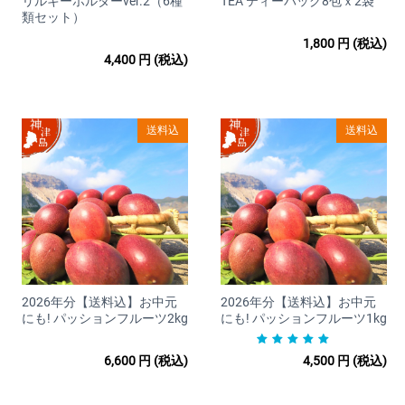
リルキーホルダーver.2（6種
TEA ティーバッグ8包ｘ2袋
類セット）
日本郵便
1,800
円
(税込)
□商品発送のタイミング
4,400
円
(税込)
ご注文確認後、3営業日内に発送いたします。
□海外配送について
送料込
送料込
当店は海外への発送を行っていません。
■配送料金
送料は商品により異なります。各商品ページをご覧ください。
■お支払いについて
□取扱カード
2026年分【送料込】お中元
2026年分【送料込】お中元
にも! パッションフルーツ2kg
にも! パッションフルーツ1kg
Visa/MasterCard/JCB/Discover/AmericanExpress/DinersClub
※すべて1回払いのみ承ります。
6,600
円
(税込)
4,500
円
(税込)
分割払い、ボーナス払い、リボ払いでのお支払いはできかね
ますのであらかじめご了承ください。