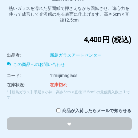
熱いガラスを濡れた新聞紙で押さえながら回転させ、遠心力を
使って成形して光沢感のある表面に仕上げます。高さ5cm × 直
径12.5cm
4,400
円
(税込)
出品者:
新島ガラスアートセンター
この商品へのお問い合わせ
コード:
12niijimaglass
在庫状況:
在庫切れ
"【新島ガラス】手延き小鉢 高さ5cm × 直径12.5cm" の最低購入数は
1
で
す.
商品が入荷したらメールで知らせる