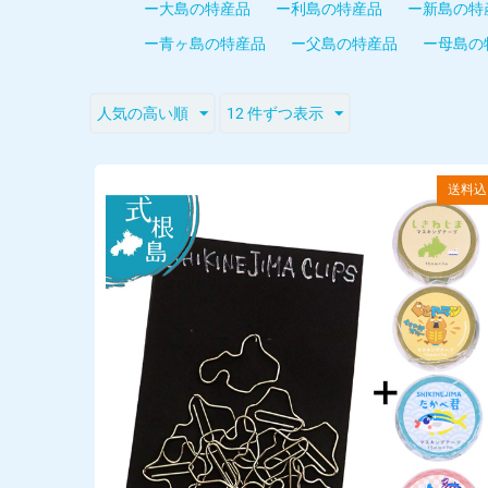
ー大島の特産品
ー利島の特産品
ー新島の特
ー青ヶ島の特産品
ー父島の特産品
ー母島の
人気の高い順
12 件ずつ表示
送料込