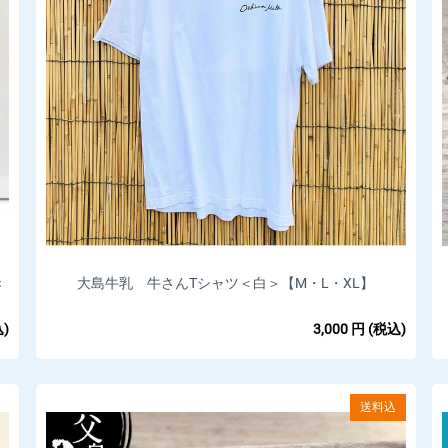
き
大島牛乳 牛さんTシャツ＜白＞【M・L・XL】
)
3,000
円
(税込)
送料込