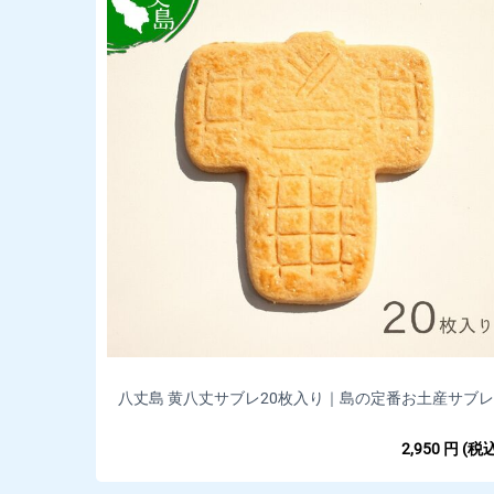
八丈島 黄八丈サブレ20枚入り｜島の定番お土産サブレ
2,950
円
(税込