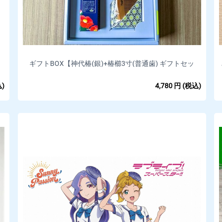
ギフトBOX【神代椿(銀)+椿櫛3寸(普通歯) ギフトセッ
ト】
)
4,780
円
(税込)