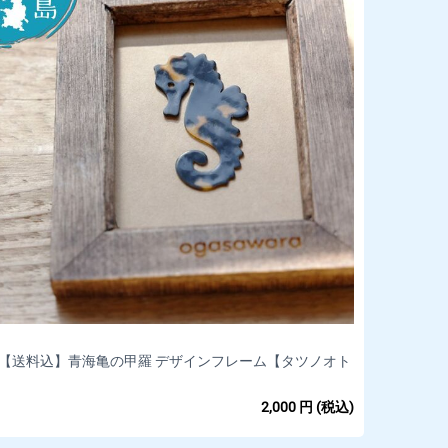
【送料込】青海亀の甲羅 デザインフレーム【タツノオト
シゴ】(100mm ×80mm​)*
2,000
円
(税込)