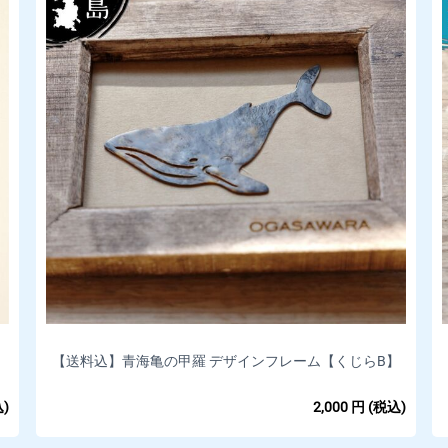
【送料込】青海亀の甲羅 デザインフレーム【くじらB】
(80mm ×100mm)*
)
2,000
円
(税込)