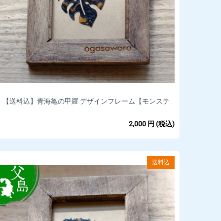
【送料込】青海亀の甲羅 デザインフレーム【モンステ
ラ】(100mm ×80mm)*
2,000
円
(税込)
送料込