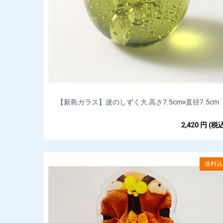
【新島ガラス】波のしずく大 高さ7.5cm×直径7.5cm
2,420
円
(税込
送料込