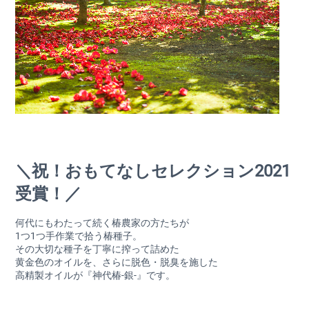
＼祝！おもてなしセレクション2021
受賞！／
何代にもわたって続く椿農家の方たちが
1つ1つ手作業で拾う椿種子。
その大切な種子を丁寧に搾って詰めた
黄金色のオイルを、さらに脱色・脱臭を施した
高精製オイルが『神代椿-銀-』です。