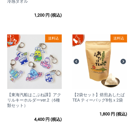
冷感タオル
■販売価格
1,200
円
(税込)
購入手続きの際に画面に表示されます。消費税は内税として表
示しております。
■販売価格以外でお客様に発生する金銭
送料込
送料込
当サイトのページの閲覧、コンテンツ購入、ソフトウェアのダ
ウンロード等に必要とな るインターネット接続料金、通信料金
は、お客様のご負担となります。
また、別途送料がかかる商品もございます。
送料は商品ごとにより異なりますので、商品ページにて個別に
ご案内いたします。
【東海汽船はこぶね課】アク
【2袋セット】焙煎あしたば
■配送について
リルキーホルダーver.2（6種
TEA ティーバッグ8包ｘ2袋
類セット）
□業者 日本郵便
1,800
円
(税込)
※お客様による配送業者の指定はできません。
4,400
円
(税込)