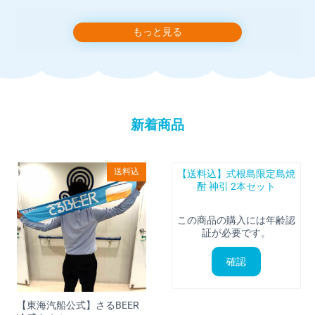
代表者:柴田敦史
もっと見る
運営責任者:加藤大樹
店舗連絡先: info1@ja-toshima.jp
店舗電話番号:04992-9-0026
お問い合わせには、営業時間内にショップより返信いたしま
す。
新着商品
インボイス制度：適格請求書発行可能
送料込
■営業時間
【送料込】式根島限定島焼
酎 神引 2本セット
ご注文は 24 時間受け付けております。
店舗へのお問い合わせは下記の時間帯にお願いいたします。
この商品の購入には年齢認
証が必要です。
営業時間：平日 8:30～17:30
※定休日：土・日・祝・年末年始
確認
※営業時間外のお問い合わせに関しては翌営業日の受付となり
ます
【東海汽船公式】さるBEER