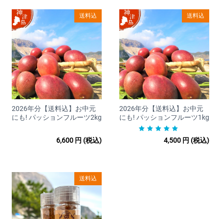
□商品発送のタイミング
ご注文を頂きましてから1週間以内の発送を心がけております。
送料込
送料込
※離島からの発送となるため、船が欠航いたしますと発送が出
来ません。
特に冬場は船の就航率が非常に下がりますのであらかじめご
了承ください。
■配送料金
送料は商品により異なります。各商品ページをご覧ください。
2026年分【送料込】お中元
2026年分【送料込】お中元
にも! パッションフルーツ2kg
にも! パッションフルーツ1kg
■お支払いについて
6,600
円
(税込)
4,500
円
(税込)
□取扱カード Visa/MasterCard/JCB/Discover/AmericanExpress/
DinersClub
※すべて 1 回払いのみ承ります。
送料込
分割払い、ボーナス払い、リボ払いでのお支払いはできかねま
すのであらかじめご了 承ください。
※料金は商品購入時に決済されます。