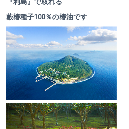
『利島』で取れる
藪椿種子100％の椿油です