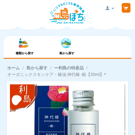
種類から探す
島から探す
ホーム
/
島から探す
/
ー利島の特産品
/
オーガニックスキンケア・椿油 神代椿 -銀【50ml】*