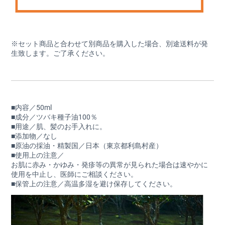
※セット商品と合わせて別商品を購入した場合、別途送料が発
生致します。ご了承ください。
■内容／50ml
■成分／ツバキ種子油100％
■用途／肌、髪のお手入れに。
■添加物／なし
■原油の採油・精製国／日本（東京都利島村産）
■使用上の注意／
お肌に赤み・かゆみ・発疹等の異常が見られた場合は速やかに
使用を中止し、医師にご相談ください。
■保管上の注意／高温多湿を避け保存してください。