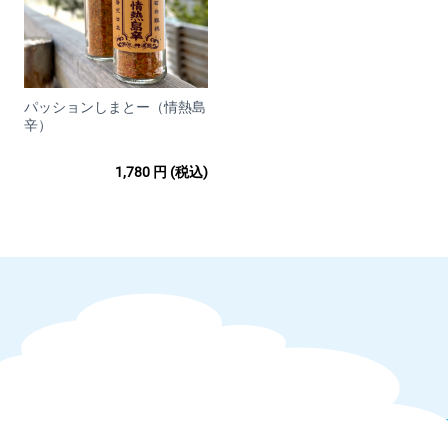
【備考】
• お客様のご利用状況等によってクレジットカードがご利用いた
だけない場 合、ご注文をキャンセルいたします。
• ご注文の際にお客様の本人確認(電話確認等)をお願いする場合
もござい ます。
パッションしまとー（情熱島
辛）
• お客様と異なる名義のクレジットカードはご利用いただけませ
ん。
1,780
円
(税込)
• システム上、クレジットカード利用控えは発行しておりませ
ん。
■キャンセルや返品・返金について
当店では商品に欠陥がある場合を除
き、返品・返金は行っておりませ
ん。
商品に不備等ございましたらお気軽にお問い合わせください。