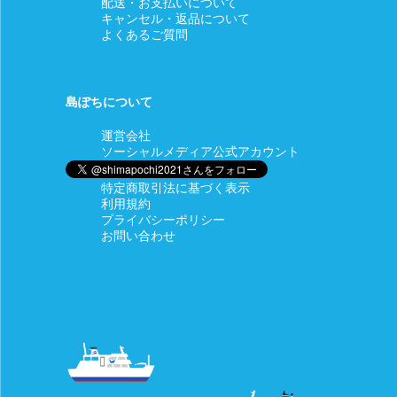
配送・お支払いについて
ページの「注文」より「ショップ管理者に連絡」もしくはメッ
キャンセル・返品について
セージタブよりご連絡ください。
よくあるご質問
【対応期間】商品到着後 7 日以内にご連絡いただいた場合
【返金額】商品代金全額 【返品送料】当店負担
島ぽちについて
□商品等の不具合による交換
運営会社
ソーシャルメディア公式アカウント
【対応条件】商品の使用有無にかかわらず、対応期間内にマイ
ページの「注文」より「ショップ管理者に連絡」もしくはメッ
セージタブよりご連絡ください。
特定商取引法に基づく表示
利用規約
【対応期間】商品到着後 7 日以内にご連絡いただいた場合
プライバシーポリシー
お問い合わせ
【返金額】商品代金全額
【返品送料・再送料】当店負担
【備考】在庫状況により同一商品の手配が不可能な場合など、
交換に応じることがで きないこともございます。
その際は返金の対応をさせていただきますのでご了承くださ
い。