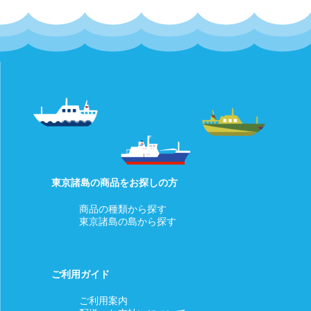
□お客様都合によるキャンセル(商品発送前)
【対応条件】商品発送前であれば、キャンセルを承ります。
【キャンセル方法】マイページの「注文」より「ショップ管理
者に連絡」もしくはメッセージタブよりご連絡ください。
【返金方法】クレジットカードの決済は当店にて決済の取消を
行います。
詳細についてはご利用のカード会社へお問い合わせください。
□お客様都合による返品返金・交換(商品発送後)
発送後の商品について、お客様都合による返品返金・交換は行
東京諸島の商品をお探しの方
っておりません。
商品の種類から探す
あらかじめご了承ください。
東京諸島の島から探す
初期不良など商品に不具合があった場合は下記をご覧くださ
い。
ご利用ガイド
□商品等の不具合による返金
ご利用案内
【対応条件】商品の使用有無にかかわらず、対応期間内にマイ