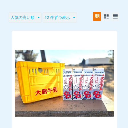
お問い合わせには、営業時間内にショップより返信いたしま
す。
人気の高い順
12 件ずつ表示
インボイス制度：適格請求書発行可能
■
営業時間
ご注文は24時間受け付けております。
店舗へのお問い合わせは下記の時間帯にお願いいたします。
営業時間：9時～15時
※お問い合わせには2営業日内に返答します。
※営業時間外のお問い合わせに関しては翌営業日の受付となり
ます。
※都合により営業時間内でのお問い合わせも対応できない場合
があります。
■
販売価格
購入手続きの際に画面に表示されます。消費税は内税として表