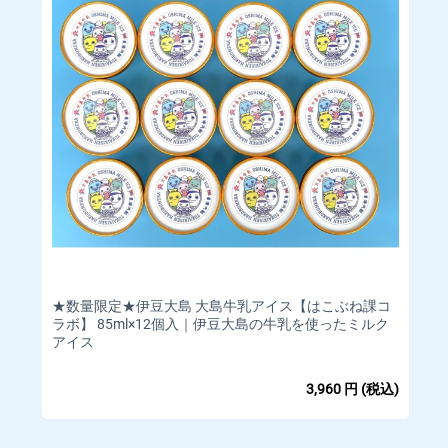
★数量限定★伊豆大島 大島牛乳アイス【はこぶね課コ
ラボ】 85ml×12個入｜伊豆大島の牛乳を使ったミルク
アイス
3,960
円
(税込)