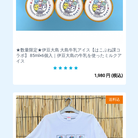
【返金方法】クレジットカードの決済は当店にて決済の取消を
行います。
詳細についてはご利用のカード会社へお問い合わせください。
□お客様都合による返品返金・交換（商品発送後）
発送後の商品について、お客様都合による返品返金・交換は行
っておりません。
★数量限定★伊豆大島 大島牛乳アイス【はこぶね課コ
あらかじめご了承ください。
ラボ】 85ml×6個入｜伊豆大島の牛乳を使ったミルクア
イス
□商品等の不具合による返品・交換について
1,980
円
(税込)
商品の品質には万全の注意を払っておりますが、万一不良品や
ご注文内容と異なる商品が届けられた場合には、商品到着後2日
以内にご連絡ください。送料当社負担で代品と交換させていた
だきます。
送料込
商品の性質上、お客様のご都合によるご返品・お取り換えはご
容赦ください。
天災やお届け先の都合により、商品を指定日時にお届けできな
かった場合、恐れ入りますが、返金や再送はいたしかねます。
予め、ご了承ください。