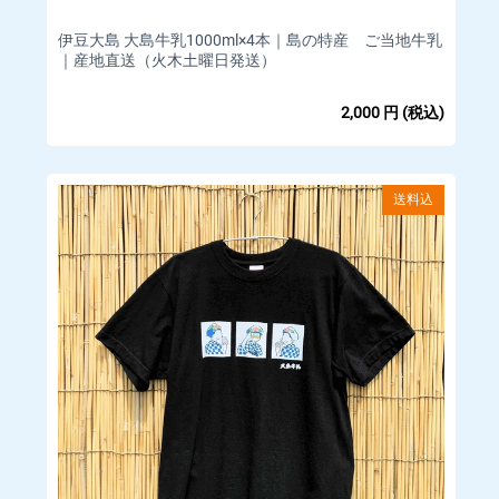
示しております。
伊豆大島 大島牛乳1000ml×4本｜島の特産 ご当地牛乳
｜産地直送（火木土曜日発送）
■
販売価格以外でお客様に発生する金銭
当サイトのページの閲覧、コンテンツ購入、ソフトウェアのダ
2,000
円
(税込)
ウンロード等に必要となるインターネット接続料金、通信料金
は、お客様のご負担となります。
また、別途送料がかかる商品もございます。
送料込
送料は商品ごとにより異なりますので、商品ページにて個別に
ご案内いたします。
■
配送について
□業者 ヤマト運輸
※お客様による配送業者の指定はできません。
□商品発送のタイミング
ご注文確認後、通常5営業日内に発送いたします。
□海外配送について
当店は海外への発送を行っていません。