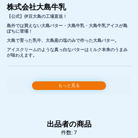
株式会社大島牛乳
【公式】伊豆大島の工場直送！
島外では買えない大島バター・大島牛乳・大島牛乳アイス
が島
ぽちに登場！
大島で育った乳牛、大島産の塩のみで作った大島バター。
アイスクリームのような真っ白なバターはミルク本来のうまみ
が味わえます。
■
お問い合わせ先
もっと見る
出品者名：株式会社大島牛乳
所在地：東京都大島町岡田字新開87番1
代表者：白井 嘉則
運営責任者：白井 嘉則
出品者の商品
店舗連絡先：
oshima-milk@outlook.jp
件数: 7
店舗電話番号：04992-2-9290