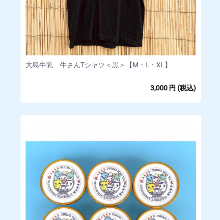
合もございます。
·お客様と異なる名義のクレジットカードはご利用いただけませ
ん。
·システム上、クレジットカード利用控えは発行しておりませ
ん。
大島牛乳 牛さんTシャツ＜黒＞【M・L・XL】
■
キャンセルや返品・返金について
3,000
円
(税込)
商品の特性上、当店では商品に欠陥
がある場合を除き、返品・返金は行
っておりません。
□お客様都合によるキャンセル(商品発送前)
【対応条件】商品発送前であれば、キャンセルを承ります。
【キャンセル方法】マイページの「注文」をクリックいただ
き、「ショップ管理者に連絡」もしくはメッセージタブよりご
連絡下さい。