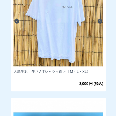
大島牛乳 牛さんTシャツ＜白＞【M・L・XL】
3,000
円
(税込)