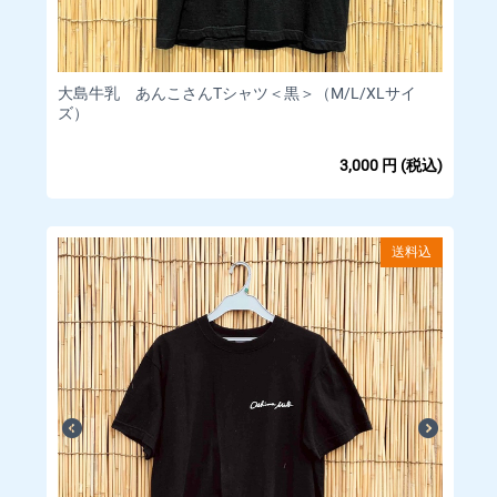
■
配送料金
大島牛乳 あんこさんTシャツ＜黒＞（M/L/XLサイ
送料は商品により異なります。各商品ページをご覧ください。
ズ）
■
お支払いについて
3,000
円
(税込)
□取扱カード
Visa/MasterCard/JCB/Discover/AmericanExpress/DinersClub
送料込
※すべて1回払いのみ承ります。
分割払い、ボーナス払い、リボ払いでのお支払いはできかねま
すのであらかじめご了承ください。
※料金は商品購入時に決済されます。
【備考】
·お客様のご利用状況等によってクレジットカードがご利用いた
だけない場合、ご注文をキャンセルいたします。
·ご注文の際にお客様の本人確認（電話確認等）をお願いする場