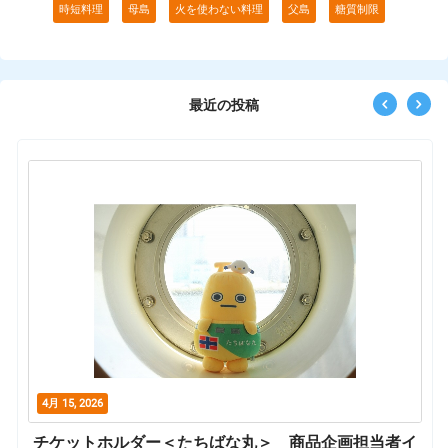
時短料理
母島
火を使わない料理
父島
糖質制限
最近の投稿
4月 15, 2026
国
チケットホルダー＜たちばな丸＞ 商品企画担当者イ