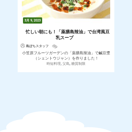
3月 9, 2023
忙しい朝にも！「薬膳島辣油」で台湾風豆
乳スープ
島ぽちスタッフ
小笠原フルーツガーデンの「薬膳島辣油」で鹹豆漿
（シェントウジャン）を作りました！
,
,
時短料理
父島
糖質制限