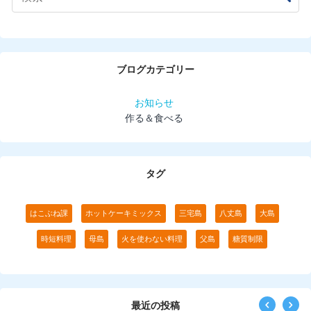
ブログカテゴリー
お知らせ
作る＆食べる
タグ
はこぶね課
ホットケーキミックス
三宅島
八丈島
大島
時短料理
母島
火を使わない料理
父島
糖質制限
最近の投稿