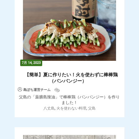
7月 14, 2023
【簡単】夏に作りたい！火を使わずに棒棒鶏
（バンバンジー）
島ぽち運営チーム
父島の「薬膳島辣油」で棒棒鶏（バンバンジー）を作り
ました！
,
,
八丈島
火を使わない料理
父島