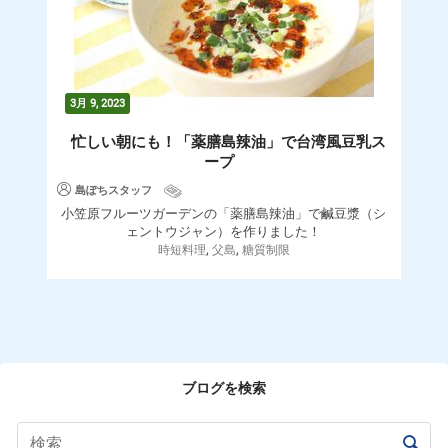
3月 9, 2023
忙しい朝にも！「薬膳島辣油」で台湾風豆乳ス
ープ
島ぽちスタッフ
小笠原フルーツガーデンの「薬膳島辣油」で鹹豆漿（シ
ェントウジャン）を作りました！
,
,
時短料理
父島
糖質制限
ブログを検索