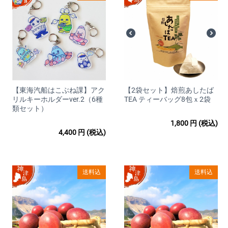
◆商品代金以外の必要料金
送料は商品代金に含まれます
が北海道・九州・沖縄は別途500円
かかります。
https://www.post.japanpost.jp/...
◆お引渡し時期について
【東海汽船はこぶね課】アク
【2袋セット】焙煎あしたば
リルキーホルダーver.2（6種
TEA ティーバッグ8包ｘ2袋
ひとつひとつ手作りになります。
類セット）
ご購入手続き完了後、通常5日～20日営業日以内での出荷となり
1,800
円
(税込)
ます。
4,400
円
(税込)
お届け日指定の場合、焼き上げ予定日5日後～2週間まで指定可
能です。
あらかじめご相談下さい。
送料込
送料込
但し、お届先によりましては期日内の配送が難しい場合がござ
います。
また、交通状況・天候などにより期日遅延となる場合がござい
ますので、予めご了承ください。