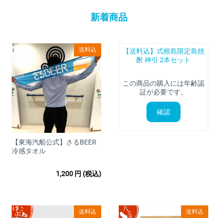
屋号 パン工房 帆風（パンコウボウ パンプー）藤井
新着商品
知浩
販売者 藤井 知浩
製造責任者 藤井 悠子
送料込
【送料込】式根島限定島焼
酎 神引 2本セット
所在地 東京都新島村式根島610-2
電話 04992-7-0337（藤井サービス工業内）
この商品の購入には年齢認
証が必要です。
お電話でのお問い合わせは水曜日・木曜日（9:00～17:00）のみ
とさせていただきます。
確認
Ｅ-mail f-service@celery.ocn.ne.jp
【東海汽船公式】さるBEER
◆お支払方法
クレジットカード（Visa/MasterCard/JCB/Disco
冷感タオル
ver/AmericanExpress/DinersClub）
1,200
円
(税込)
◆営業時間
土日祝日を除いた平日10：00～17：00
◆お届け方法
日本郵便
送料込
送料込