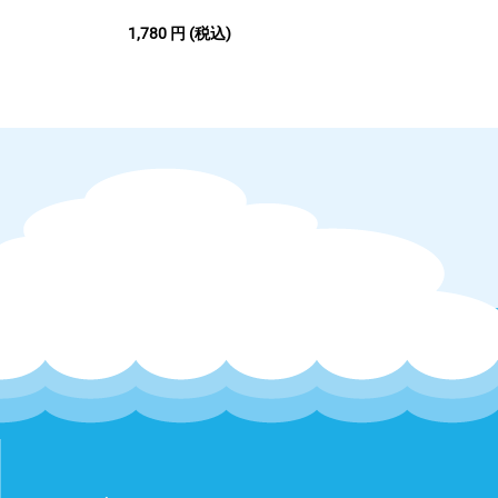
｟返品・交換｠
1,780
円
(税込)
商品の欠陥や不良など当方の原因による場合には、着払いにて
返品・交換を受け付けさせていただきます。
商品到着後、7日間以内にマイページの「注文」より「ショップ
管理者に連絡」もしくはメッセージタブよりご連絡ください。
なお、お客様都合による返品・交換につきましては、商品の特
性上受け付けておりません。
｟商品の保証｠
商品の品質には万全を期しておりますが、万一 商品に破損など
不具合があった場合には、到着より7日以内にマイページの「注
文」より「ショップ管理者に連絡」もしくはメッセージタブよ
りご連絡ください。
商品の交換もしくは商品金額のご返金にて対応させていただき
ます。
商品到着後、7日以上経過後やご開封後の不具合につきまして
は、対応致しかねます。