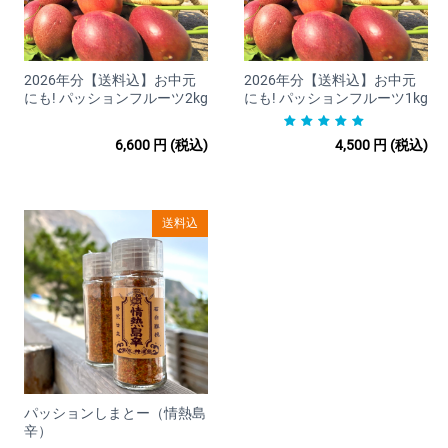
◆海外へのお届けについて
海外発送は行っておりません
2026年分【送料込】お中元
2026年分【送料込】お中元
◆返品、交換、保証について
にも! パッションフルーツ2kg
にも! パッションフルーツ1kg
当店では商品に欠陥がある場合を除
6,600
円
(税込)
4,500
円
(税込)
き、返品・返金は行っておりませ
ん。
送料込
｟お客様都合によるキャンセル（商品発送前）｠
商品発送前であれば、キャンセルを承ります。
マイページの「注文」をクリックいただき、「ショップ管理者
に連絡」もしくはメッセージタブよりご連絡下さい。
クレジットカードの決済は当店にて決済の取消を行います。
詳細についてはご利用のカード会社へお問い合わせください。
パッションしまとー（情熱島
辛）