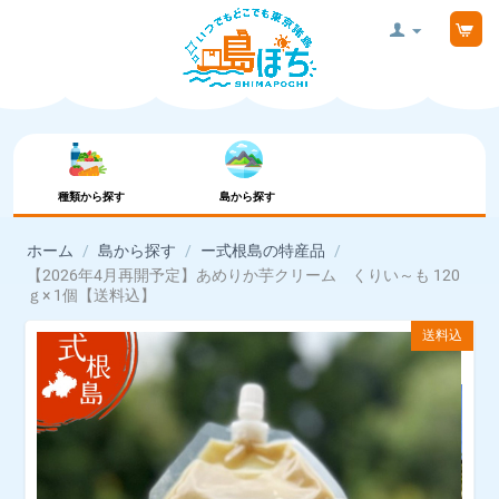
種類から探す
島から探す
ホーム
/
島から探す
/
ー式根島の特産品
/
【2026年4月再開予定】あめりか芋クリーム くりい～も 120
ｇ× 1個【送料込】
送料込