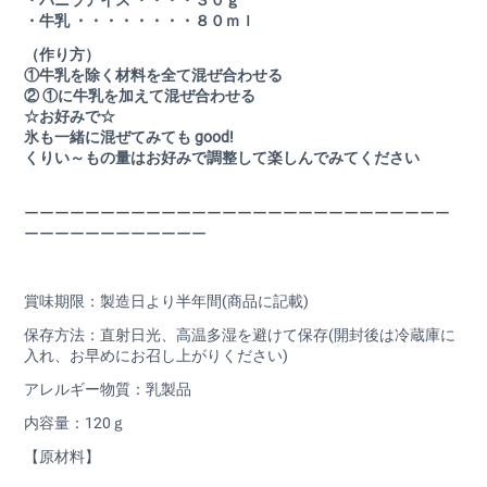
・バニラアイス ・・・・３０ｇ
・牛乳 ・・・・・・・・８０ｍｌ
（作り方）
①牛乳を除く材料を全て混ぜ合わせる
② ①に牛乳を加えて混ぜ合わせる
☆お好みで☆
氷も一緒に混ぜてみても good!
くりい～もの量はお好みで調整して楽しんでみてください
ーーーーーーーーーーーーーーーーーーーーーーーーーーーー
ーーーーーーーーーーーー
賞味期限：製造日より半年間(商品に記載)
保存方法：直射日光、高温多湿を避けて保存(開封後は冷蔵庫に
入れ、お早めにお召し上がりください)
アレルギー物質：乳製品
内容量：120ｇ
【原材料】