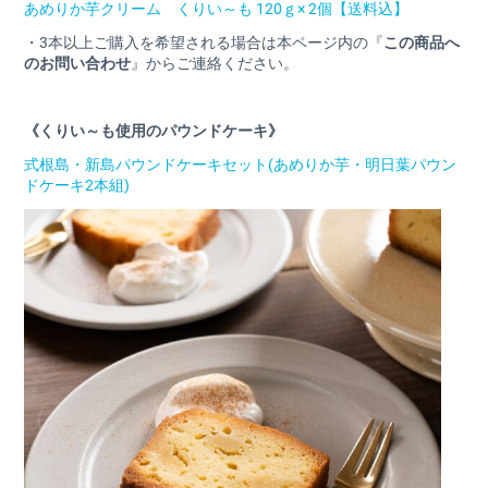
あめりか芋クリーム くりい～も 120ｇ× 2個【送料込】
・3本以上ご購入を希望される場合は本ページ内の『
この商品へ
のお問い合わせ
』からご連絡ください。
《くりい～も使用のパウンドケーキ》
式根島・新島パウンドケーキセット(あめりか芋・明日葉パウン
ドケーキ2本組)