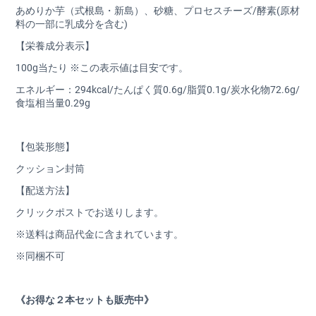
あめりか芋（式根島・新島）、砂糖、プロセスチーズ/酵素(原材
料の一部に乳成分を含む)
【栄養成分表示】
100g当たり ※この表示値は目安です。
エネルギー：294kcal/たんぱく質0.6g/脂質0.1g/炭水化物72.6g/
食塩相当量0.29g
【包装形態】
クッション封筒
【配送方法】
クリックポストでお送りします。
※送料は商品代金に含まれています。
※同梱不可
《お得な２本セットも販売中》