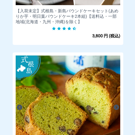
かかります。
【入荷未定】式根島・新島パウンドケーキセット(あめ
https://www.post.japanpost.jp/...
りか芋・明日葉パウンドケーキ2本組)【送料込・一部
地域(北海道・九州・沖縄)を除く】
◆お引渡し時期について
3,800
円
(税込)
ひとつひとつ手作りになります。
ご購入手続き完了後、通常5日～20日営業日以内での出荷となり
ます。
お届け日指定の場合、焼き上げ予定日5日後～2週間まで指定可
能です。
あらかじめご相談下さい。
但し、お届先によりましては期日内の配送が難しい場合がござ
います。
また、交通状況・天候などにより期日遅延となる場合がござい
ますので、予めご了承ください。
◆海外へのお届けについて
海外発送は行っておりません