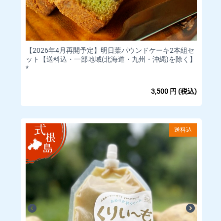
◆返品、交換、保証について
当店では商品に欠陥がある場合を除
き、返品・返金は行っておりませ
【2026年4月再開予定】明日葉パウンドケーキ2本組セ
ん。
ット【送料込・一部地域(北海道・九州・沖縄)を除く】
*
3,500
円
(税込)
｟お客様都合によるキャンセル（商品発送前）｠
商品発送前であれば、キャンセルを承ります。
マイページの「注文」をクリックいただき、「ショップ管理者
送料込
に連絡」もしくはメッセージタブよりご連絡下さい。
クレジットカードの決済は当店にて決済の取消を行います。
詳細についてはご利用のカード会社へお問い合わせください。
｟返品・交換｠
商品の欠陥や不良など当方の原因による場合には、着払いにて
返品・交換を受け付けさせていただきます。