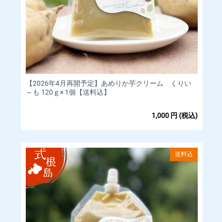
商品到着後、7日間以内にマイページの「注文」より「ショップ
管理者に連絡」もしくはメッセージタブよりご連絡ください。
なお、お客様都合による返品・交換につきましては、商品の特
性上受け付けておりません。
｟商品の保証｠
【2026年4月再開予定】あめりか芋クリーム くりい
商品の品質には万全を期しておりますが、万一 商品に破損など
～も 120ｇ× 1個【送料込】
不具合があった場合には、到着より7日以内にマイページの「注
文」より「ショップ管理者に連絡」もしくはメッセージタブよ
1,000
円
(税込)
りご連絡ください。
商品の交換もしくは商品金額のご返金にて対応させていただき
ます。
送料込
商品到着後、7日以上経過後やご開封後の不具合につきまして
は、対応致しかねます。