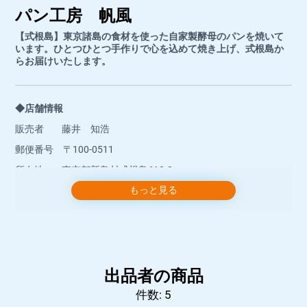
パン工房 帆風
【式根島】東京諸島の食材を使った自家製酵母のパンを焼いて
います。ひとつひとつ手作りで心を込めて焼き上げ、式根島か
らお届けいたします。
◆店舗情報
販売者 藤井 知浩
郵便番号 〒100-0511
所在地 東京都新島村式根島610-2
もっと見る
店舗名 パン工房 帆風
店舗名（フリガナ） パンコウボウ パンプー
◆お問い合わせ先
屋号 パン工房 帆風（パンコウボウ パンプー）藤井
出品者の商品
知浩
件数: 5
販売者 藤井 知浩