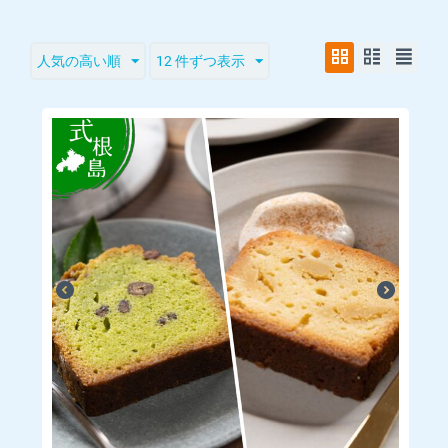
製造責任者 藤井 悠子
所在地 東京都新島村式根島610-2
人気の高い順
12 件ずつ表示
電話 04992-7-0337（藤井サービス工業内）
お電話でのお問い合わせは水曜日・木曜日（9:00～17:00）のみ
とさせていただきます。
Ｅ-mail f-service@celery.ocn.ne.jp
◆お支払方法
クレジットカード（Visa/MasterCard/JCB/Disco
ver/AmericanExpress/DinersClub）
◆営業時間
土日祝日を除いた平日10：00～17：00
◆お届け方法
日本郵便
◆商品代金以外の必要料金
送料は商品代金に含まれます
が北海道・九州・沖縄は別途500円