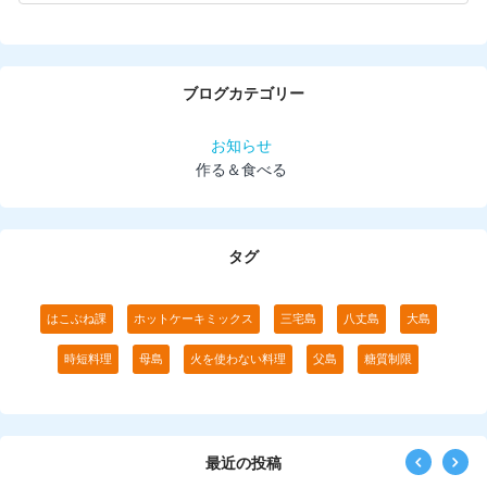
ブログカテゴリー
お知らせ
作る＆食べる
タグ
はこぶね課
ホットケーキミックス
三宅島
八丈島
大島
時短料理
母島
火を使わない料理
父島
糖質制限
最近の投稿