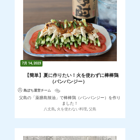
7月 14, 2023
【簡単】夏に作りたい！火を使わずに棒棒鶏
（バンバンジー）
島ぽち運営チーム
父島の「薬膳島辣油」で棒棒鶏（バンバンジー）を作り
ました！
,
,
八丈島
火を使わない料理
父島